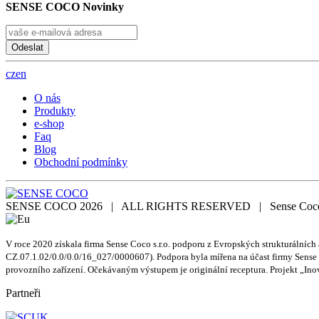
SENSE COCO Novinky
Odeslat
cz
en
O nás
Produkty
e-shop
Faq
Blog
Obchodní podmínky
SENSE COCO 2026 | ALL RIGHTS RESERVED | Sense Coco s.r.o
V roce 2020 získala firma Sense Coco s.r.o. podporu z Evropských strukturálních
CZ.07.1.02/0.0/0.0/16_027/0000607). Podpora byla mířena na účast firmy Sense Co
provozního zařízení. Očekávaným výstupem je originální receptura. Projekt „In
Partneři