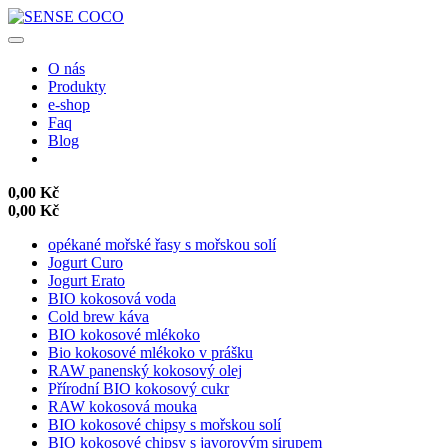
O nás
Produkty
e-shop
Faq
Blog
0,00 Kč
0,00 Kč
opékané mořské řasy s mořskou solí
Jogurt Curo
Jogurt Erato
BIO kokosová voda
Cold brew káva
BIO kokosové mlékoko
Bio kokosové mlékoko v prášku
RAW panenský kokosový olej
Přírodní BIO kokosový cukr
RAW kokosová mouka
BIO kokosové chipsy s mořskou solí
BIO kokosové chipsy s javorovým sirupem