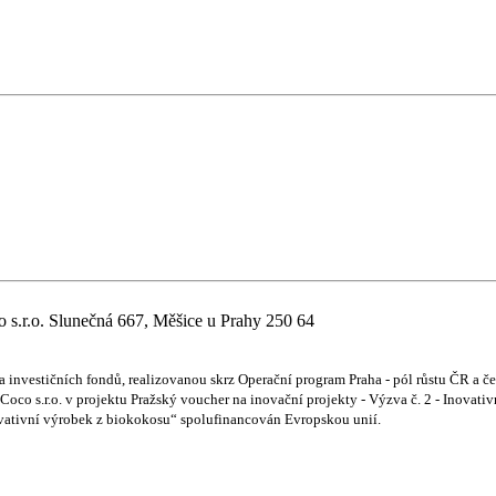
. Slunečná 667, Měšice u Prahy 250 64
 a investičních fondů, realizovanou skrz Operační program Praha - pól růstu ČR a 
co s.r.o. v projektu Pražský voucher na inovační projekty - Výzva č. 2 - Inovati
ovativní výrobek z biokokosu“ spolufinancován Evropskou unií.