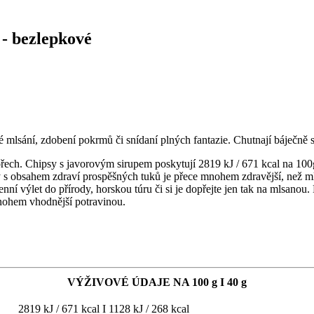
- bezlepkové
 mlsání, zdobení pokrmů či snídaní plných fantazie. Chutnají báječně
ech. Chipsy s javorovým sirupem poskytují 2819 kJ / 671 kcal na 100g
 s obsahem zdraví prospěšných tuků je přece mnohem zdravější, než ml
nní výlet do přírody, horskou túru či si je dopřejte jen tak na mlsanou.
mnohem vhodnější potravinou.
VÝŽIVOVÉ ÚDAJE NA 100 g I 40 g
2819 kJ / 671 kcal I 1128 kJ / 268 kcal