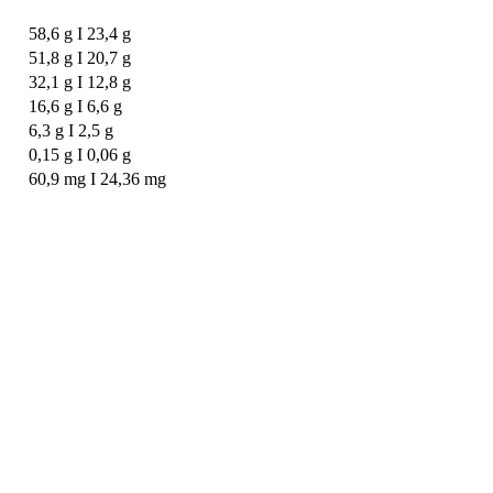
58,6 g I 23,4 g
51,8 g I 20,7 g
32,1 g I 12,8 g
16,6 g I 6,6 g
6,3 g I 2,5 g
0,15 g I 0,06 g
60,9 mg I 24,36 mg