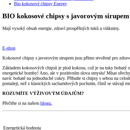
Bio kokosové chipsy Energy
BIO kokosové chipsy s javorovým sirupem 
Mají vysoký obsah energie, zdraví prospěšných tuků a vlákniny.
E-shop
Kokosové chipsy s javorovým sirupem jsou přímo stvořené pro zdravé
Základem kokosových chipsů je plod kokosu, což je na tuky bohatý oř
energetické bomby! Ano, ale v pozitivním slova smyslu! Mlsat ořechy
navíc bohaté na jednoduché cukry. Přibalte si chipsy s sebou na celode
pomaleji, než z klasických sacharidových pochutin, čímž se stávají 
ROZUMÍTE VÝŽIVOVÝM ÚDAJŮM?
Přečtěte si na našem
blogu.
Energetická hodnota