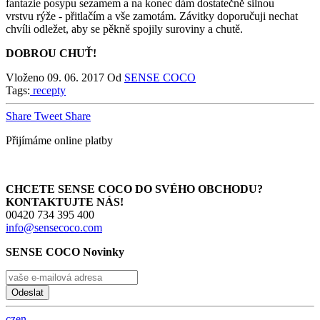
fantazie posypu sezamem a na konec dám dostatečně silnou
vrstvu rýže - přitlačím a vše zamotám. Závitky doporučuji nechat
chvíli odležet, aby se pěkně spojily suroviny a chutě.
DOBROU CHUŤ!
Vloženo
09. 06. 2017
Od
SENSE COCO
Tags:
recepty
Share
Tweet
Share
Přijímáme online platby
CHCETE SENSE COCO DO SVÉHO OBCHODU?
KONTAKTUJTE NÁS!
00420 734 395 400
info@sensecoco.com
SENSE COCO Novinky
Odeslat
cz
en