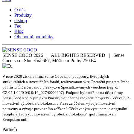
O nás
Produkty
e-shop
Faq
Blog
Obchodní podmínky
SENSE COCO 2026 | ALL RIGHTS RESERVED | Sense
Coco s.r.o. Slunečná 667, Měšice u Prahy 250 64
V roce 2020 získala firma Sense Coco s.r.o. podporu z Evropských
strukturálních a investičních fondů, realizovanou skrz Operační program Praha -
pól růstu ČR a čerpanou přes výzvu Specializovaných voucherů (reg. č.
CZ.07.1.02/0.0/0.0/16_027/0000607). Podpora byla mířena na účast firmy
Sense Coco s.r.o. v projektu Pražský voucher na inovační projekty - Výzva č. 2 -
Inovativní výrobek z biokokosu, v Praze za účelem vývoje inovativní
potraviny a vývoje provozního zařízení. Očekávaným výstupem je originální
receptura. Projekt „Inovativní výrobek z biokokosu“ spolufinancován
Evropskou unií.
Partneři