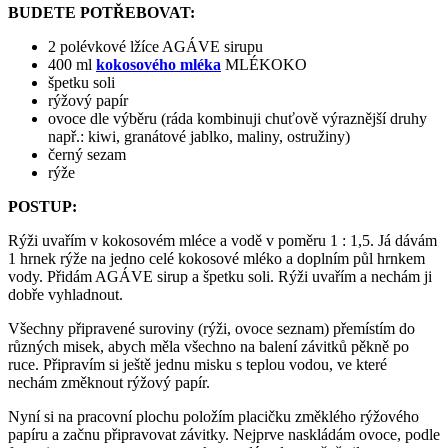
BUDETE POTŘEBOVAT:
2 polévkové lžíce AGÁVE sirupu
400 ml
kokosového mléka
MLÉKOKO
špetku soli
rýžový papír
ovoce dle výběru (ráda kombinuji chuťově výraznější druhy
např.: kiwi, granátové jablko, maliny, ostružiny)
černý sezam
rýže
POSTUP:
Rýži uvařím v kokosovém mléce a vodě v poměru 1 : 1,5. Já dávám
1 hrnek rýže na jedno celé kokosové mléko a doplním půl hrnkem
vody. Přidám AGÁVE sirup a špetku soli. Rýži uvařím a nechám ji
dobře vyhladnout.
Všechny připravené suroviny (rýži, ovoce seznam) přemístím do
různých misek, abych měla všechno na balení závitků pěkně po
ruce. Připravím si ještě jednu misku s teplou vodou, ve které
nechám změknout rýžový papír.
Nyní si na pracovní plochu položím placičku změklého rýžového
papíru a začnu připravovat závitky. Nejprve naskládám ovoce, podle