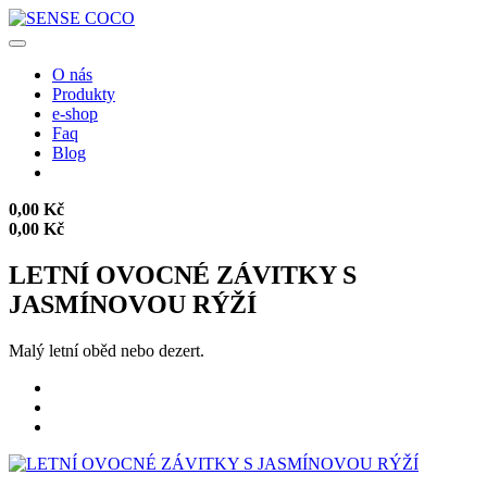
O nás
Produkty
e-shop
Faq
Blog
0,00 Kč
0,00 Kč
LETNÍ OVOCNÉ ZÁVITKY S
JASMÍNOVOU RÝŽÍ
Malý letní oběd nebo dezert.