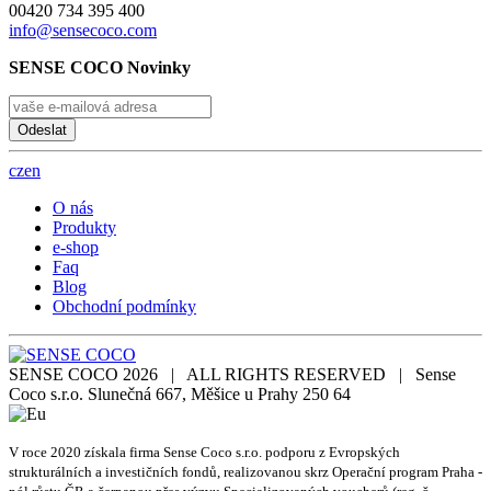
00420 734 395 400
info@sensecoco.com
SENSE COCO Novinky
Odeslat
cz
en
O nás
Produkty
e-shop
Faq
Blog
Obchodní podmínky
SENSE COCO 2026 | ALL RIGHTS RESERVED | Sense
Coco s.r.o. Slunečná 667, Měšice u Prahy 250 64
V roce 2020 získala firma Sense Coco s.r.o. podporu z Evropských
strukturálních a investičních fondů, realizovanou skrz Operační program Praha -