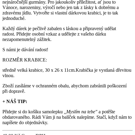
nejnáročnější gurmány. Pro jakoukoliv příležitost, ať jsou to
Vánoce, narozeniny, výročí nebo jen tak z lásky k dobrému a
zdravému jídlu. Vytvořte si vlastní dárkovou krabici, je to tak
jednoduché.
Každý dárek je pečlivě zabalen s láskou a připravený udělat
radost. Přidejte osobní vzkaz a udělejte z vašeho dárku
nezapomenutelný zážitek.
S námi je dávání radost!
ROZMĚR KRABICE:
středně velká krabice, 30 x 26 x 11cm.Krabička je vystlaná dřevitou
vlnou.
Zboží zasíláme v ochranném obalu, abychom zabránili poškození
při dopravě.
+ NÁŠ TIP:
Přidejte si do košíku samolepku
,,Myslím na tebe"
a potěšte
obdarovaného. Rádi Vám ji na balíček nalepíme. Stačí, když nám to
napíšete do objednávky.