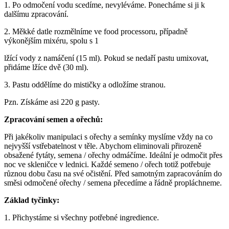
1. Po odmočení vodu scedíme, nevyléváme. Ponecháme si ji k
dalšímu zpracování.
2. Měkké datle rozmělníme ve food processoru, případně
výkonějším mixéru, spolu s 1
lžící vody z namáčení (15 ml). Pokud se nedaří pastu umixovat,
přidáme lžíce dvě (30 ml).
3. Pastu oddělíme do mističky a odložíme stranou.
Pzn. Získáme asi 220 g pasty.
Zpracování semen a ořechů:
Při jakékoliv manipulaci s ořechy a semínky myslíme vždy na co
nejvyšší vstřebatelnost v těle. Abychom eliminovali přirozeně
obsažené fytáty, semena / ořechy odmáčíme. Ideální je odmočit přes
noc ve skleničce v lednici. Každé semeno / ořech totiž potřebuje
různou dobu času na své očistění. Před samotným zapracováním do
směsi odmočené ořechy / semena přecedíme a řádně propláchneme.
Základ tyčinky:
1. Přichystáme si všechny potřebné ingredience.