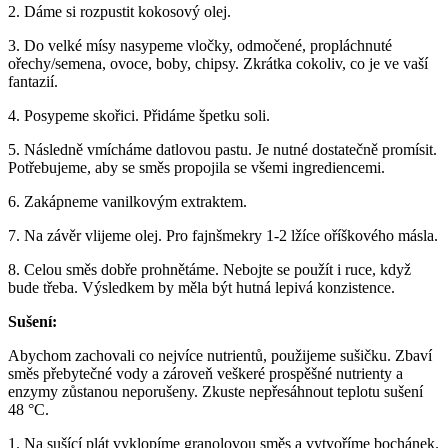
2. Dáme si rozpustit kokosový olej.
3. Do velké mísy nasypeme vločky, odmočené, propláchnuté
ořechy/semena, ovoce, boby, chipsy. Zkrátka cokoliv, co je ve vaší
fantazií.
4. Posypeme skořici. Přidáme špetku soli.
5. Následně vmícháme datlovou pastu. Je nutné dostatečně promísit.
Potřebujeme, aby se směs propojila se všemi ingrediencemi.
6. Zakápneme vanilkovým extraktem.
7. Na závěr vlijeme olej. Pro fajnšmekry 1-2 lžíce oříškového másla.
8. Celou směs dobře prohnětáme. Nebojte se použít i ruce, když
bude třeba. Výsledkem by měla být hutná lepivá konzistence.
Sušení:
Abychom zachovali co nejvíce nutrientů, použijeme sušičku. Zbaví
směs přebytečné vody a zároveň veškeré prospěšné nutrienty a
enzymy zůstanou neporušeny. Zkuste nepřesáhnout teplotu sušení
48 °C.
1. Na sušící plát vyklopíme granolovou směs a vytvoříme bochánek.