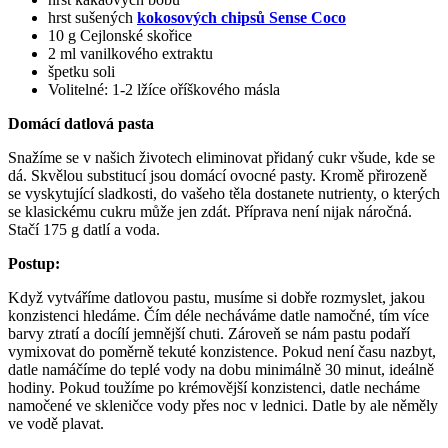
hrst sušených
kokosových chipsů Sense Coco
10 g Cejlonské skořice
2 ml vanilkového extraktu
špetku soli
Volitelné: 1-2 lžíce oříškového másla
Domácí datlová pasta
Snažíme se v našich životech eliminovat přidaný cukr všude, kde se
dá. Skvělou substitucí jsou domácí ovocné pasty. Kromě přirozeně
se vyskytující sladkosti, do vašeho těla dostanete nutrienty, o kterých
se klasickému cukru může jen zdát. Příprava není nijak náročná.
Stačí 175 g datlí a voda.
Postup:
Když vytváříme datlovou pastu, musíme si dobře rozmyslet, jakou
konzistenci hledáme. Čím déle necháváme datle namočné, tím více
barvy ztratí a docílí jemnější chuti. Zároveň se nám pastu podaří
vymixovat do poměrně tekuté konzistence. Pokud není času nazbyt,
datle namáčíme do teplé vody na dobu minimálně 30 minut, ideálně
hodiny. Pokud toužíme po krémovější konzistenci, datle necháme
namočené ve skleničce vody přes noc v lednici. Datle by ale něměly
ve vodě plavat.