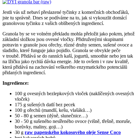
Jestli vás už nebaví přeslazené tyčinky z komerčních obchoďáků,
jste tu správně. Dnes se podíváme na to, jak si vykouzlit domácí
granolovou tyčinku z vašich oblíbených ingrediencí.
Granola by se ve volném překladu mohla přeložit jako pokrm, jehož
základní složkou jsou ovesné vločky. Přidruženými skupinami
potravin v granole jsou ořechy, různé druhy semen, sušené ovoce a
sladidlo, které funguje jako pojidlo. Granola se obvykle peče
v troubě. Přidává se do ranních kaší, jogurtů, smoothie nebo jen tak
na lžičku jako rychlá dávka energie. Jde to ovšem i v raw kvalitě,
která přidává na zachování veškerého enzymatického potenciálů
přidaných ingrediencí.
Ingredience:
100 g ovesných bezlepkových vloček (naklíčených ovesných
vloček)
175 g sušených datlí bez pecek
100 g ořechů (mandlí, kešu, vlašáků…)
50 - 80 g semen (dýně, slunečnice…)
30 - 50 g sušeného nesířeného ovoce (višně, třešně, moruše,
borůvky, maliny, goji…)
30 g
raw papenského kokosového oleje Sense Coco
hrst kakaových bobů