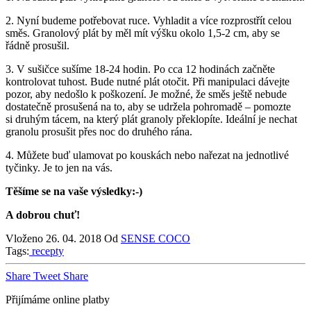
2. Nyní budeme potřebovat ruce. Vyhladit a více rozprostřít celou
směs. Granolový plát by měl mít výšku okolo 1,5-2 cm, aby se
řádně prosušil.
3. V sušičce sušíme 18-24 hodin. Po cca 12 hodinách začněte
kontrolovat tuhost. Bude nutné plát otočit. Při manipulaci dávejte
pozor, aby nedošlo k poškození. Je možné, že směs ještě nebude
dostatečně prosušená na to, aby se udržela pohromadě – pomozte
si druhým tácem, na který plát granoly překlopíte. Ideální je nechat
granolu prosušit přes noc do druhého rána.
4. Můžete buď ulamovat po kouskách nebo nařezat na jednotlivé
tyčinky. Je to jen na vás.
Těšíme se na vaše výsledky:-)
A dobrou chuť!
Vloženo
26. 04. 2018
Od
SENSE COCO
Tags:
recepty
Share
Tweet
Share
Přijímáme online platby