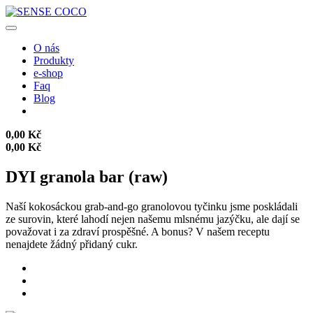
O nás
Produkty
e-shop
Faq
Blog
0,00 Kč
0,00 Kč
DYI granola bar (raw)
Naší kokosáckou grab-and-go granolovou tyčinku jsme poskládali
ze surovin, které lahodí nejen našemu mlsnému jazýčku, ale dají se
považovat i za zdraví prospěšné. A bonus? V našem receptu
nenajdete žádný přidaný cukr.