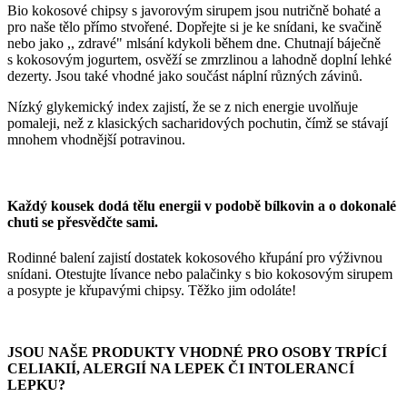
Bio kokosové chipsy s javorovým sirupem jsou nutričně bohaté a
pro naše tělo přímo stvořené. Dopřejte si je ke snídani, ke svačině
nebo jako ,, zdravé" mlsání kdykoli během dne. Chutnají báječně
s kokosovým jogurtem, osvěží se zmrzlinou a lahodně doplní lehké
dezerty. Jsou také vhodné jako součást náplní různých závinů.
Nízký glykemický index zajistí, že se z nich energie uvolňuje
pomaleji, než z klasických sacharidových pochutin, čímž se stávají
mnohem vhodnější potravinou.
Každý kousek dodá tělu energii v podobě bílkovin a o dokonalé
chuti se přesvědčte sami.
Rodinné balení zajistí dostatek kokosového křupání pro výživnou
snídani. Otestujte lívance nebo palačinky s bio kokosovým sirupem
a posypte je křupavými chipsy. Těžko jim odoláte!
JSOU NAŠE PRODUKTY VHODNÉ PRO OSOBY TRPÍCÍ
CELIAKIÍ, ALERGIÍ NA LEPEK ČI INTOLERANCÍ
LEPKU?