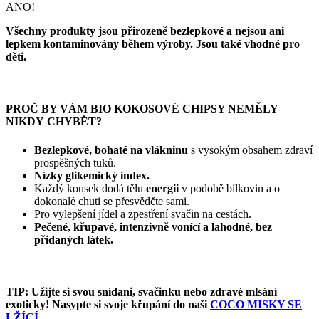
ANO!
Všechny produkty jsou přirozeně bezlepkové a nejsou ani
lepkem kontaminovány během výroby. Jsou také vhodné pro
děti.
PROČ BY VÁM
BIO
KOKOSOVÉ CHIPSY NEMĚLY
NIKDY CHYBĚT?
Bezlepkové, bohaté na vlákninu
s vysokým obsahem zdraví
prospěšných tuků.
Nízky glikemický index.
Každý kousek dodá tělu
energii
v podobě bílkovin a o
dokonalé chuti se přesvědčte sami.
Pro vylepšení jídel a zpestření svačin na cestách.
Pečené, křupavé, intenzivně vonící a lahodné, bez
přidaných látek.
TIP:
Užijte si svou snídani, svačinku nebo zdravé mlsání
exoticky! Nasypte si svoje křupání do naši
COCO MISKY SE
LŽÍCÍ.