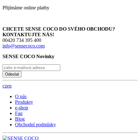
Přijímáme online platby
CHCETE SENSE COCO DO SVÉHO OBCHODU?
KONTAKTUJTE NÁS!
00420 734 395 400
info@sensecoco.com
SENSE COCO Novinky
Odeslat
cz
en
O nás
Produkty
e-shop
Faq
Blog
Obchodní podmínky