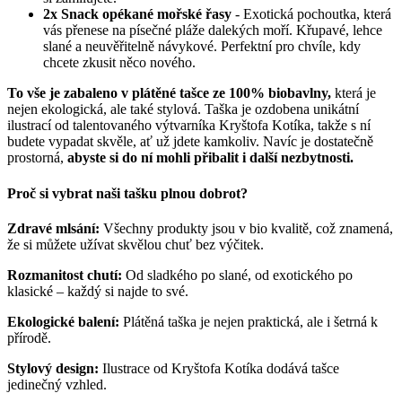
2x Snack opékané mořské řasy
- Exotická pochoutka, která
vás přenese na písečné pláže dalekých moří. Křupavé, lehce
slané a neuvěřitelně návykové. Perfektní pro chvíle, kdy
chcete zkusit něco nového.
To vše je zabaleno v plátěné tašce ze 100% biobavlny,
která je
nejen ekologická, ale také stylová. Taška je ozdobena unikátní
ilustrací od talentovaného výtvarníka Kryštofa Kotíka, takže s ní
budete vypadat skvěle, ať už jdete kamkoliv. Navíc je dostatečně
prostorná,
abyste si do ní mohli přibalit i další nezbytnosti.
Proč si vybrat naši tašku plnou dobrot?
Zdravé mlsání:
Všechny produkty jsou v bio kvalitě, což znamená,
že si můžete užívat skvělou chuť bez výčitek.
Rozmanitost chutí:
Od sladkého po slané, od exotického po
klasické – každý si najde to své.
Ekologické balení:
Plátěná taška je nejen praktická, ale i šetrná k
přírodě.
Stylový design:
Ilustrace od Kryštofa Kotíka dodává tašce
jedinečný vzhled.