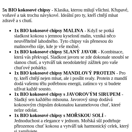
5x BIO kokosové chipsy
- Klasika, kterou milují všichni. Křupavé,
voňavé a tak trochu návykové. Ideální pro ty, kteří chtějí mlsat
zdravě a s chutí.
1x BIO kokosové chipsy MALINA
- Když se potká
sladkost kokosu s jemnou kyselostí malin, vzniká něco
neuvěřitelně lahodného. Tyto chipsy vás přenesou do
malinového ráje, kde je vše možné.
1x BIO kokosové chipsy SLANÝ JAVOR
- Kombinace,
která vás překvapí. Sladkost javoru se zde dokonale snoubí se
slanou chutí, a vytváří tak neodolatelný zážitek pro vaše
chuťové pohárky.
1x BIO kokosové chipsy MANDLOVÝ PROTEIN
- Pro
ty, kteří chtějí nejen mlsat, ale i posílit svaly. Protein z mandlí
dodá vašemu tělu potřebnou energii, zatímco vy si budete
užívat každé sousto.
1x BIO kokosové chipsy s JAVOROVÝM SIRUPEM
-
Sladký sen každého mlsouna. Javorový sirup dodává
kokosovým chipsům dokonalou karamelovou chuť, které
nelze odolat.
1x BIO kokosové chipsy s MOŘSKOU SOLÍ
-
Jednoduchost a elegance v jednom. Mořská sůl podtrhuje
přirozenou chuť kokosu a vytváří tak harmonický celek, který
si zamilujete.