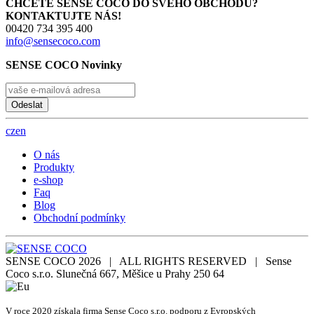
CHCETE SENSE COCO DO SVÉHO OBCHODU?
KONTAKTUJTE NÁS!
00420 734 395 400
info@sensecoco.com
SENSE COCO Novinky
Odeslat
cz
en
O nás
Produkty
e-shop
Faq
Blog
Obchodní podmínky
SENSE COCO 2026 | ALL RIGHTS RESERVED | Sense
Coco s.r.o. Slunečná 667, Měšice u Prahy 250 64
V roce 2020 získala firma Sense Coco s.r.o. podporu z Evropských