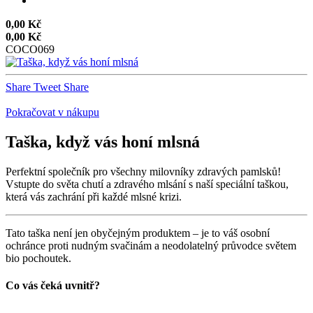
0,00 Kč
0,00 Kč
COCO069
Share
Tweet
Share
Pokračovat v nákupu
Taška, když vás honí mlsná
Perfektní společník pro všechny milovníky zdravých pamlsků!
Vstupte do světa chutí a zdravého mlsání s naší speciální taškou,
která vás zachrání při každé mlsné krizi.
Tato taška není jen obyčejným produktem – je to váš osobní
ochránce proti nudným svačinám a neodolatelný průvodce světem
bio pochoutek.
Co vás čeká uvnitř?