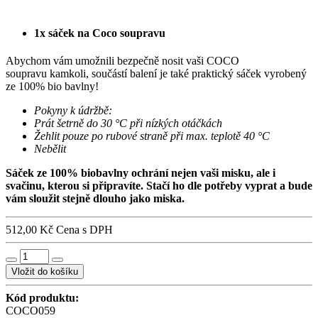
1x sáček na Coco soupravu
Abychom vám umožnili bezpečně nosit vaši COCO
soupravu kamkoli, součástí balení je také praktický sáček vyrobený
ze 100% bio bavlny!
Pokyny k údržbě:
Prát šetrně do 30 °C při nízkých otáčkách
Žehlit pouze po rubové straně při max. teplotě 40 °C
Nebělit
Sáček ze 100% biobavlny ochrání nejen vaši misku, ale i
svačinu, kterou si připravíte. Stačí ho dle potřeby vyprat a bude
vám sloužit stejně dlouho jako miska.
512,00 Kč
Cena s DPH
Vložit do košíku
Kód produktu:
COCO059