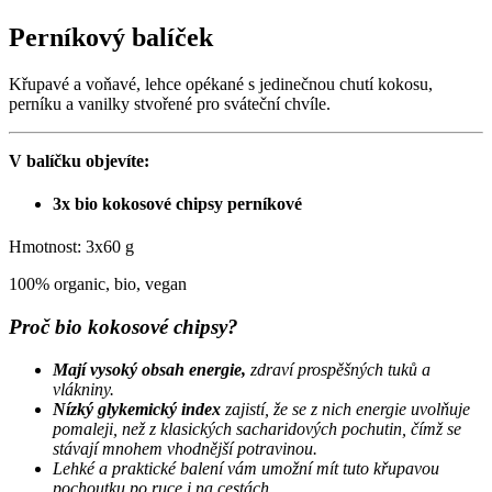
Perníkový balíček
Křupavé a voňavé, lehce opékané s jedinečnou chutí kokosu,
perníku a vanilky stvořené pro sváteční chvíle.
V balíčku objevíte:
3x bio kokosové chipsy perníkové
Hmotnost: 3x60 g
100% organic, bio, vegan
Proč bio kokosové chipsy?
Mají vysoký obsah energie,
zdraví prospěšných tuků a
vlákniny.
Nízký glykemický index
zajistí, že se z nich energie uvolňuje
pomaleji, než z klasických sacharidových pochutin, čímž se
stávají mnohem vhodnější potravinou.
Lehké a praktické balení vám umožní mít tuto křupavou
pochoutku po ruce i na cestách.