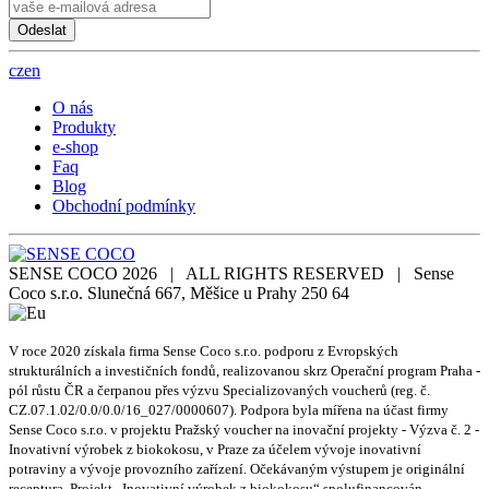
Odeslat
cz
en
O nás
Produkty
e-shop
Faq
Blog
Obchodní podmínky
SENSE COCO 2026 | ALL RIGHTS RESERVED | Sense
Coco s.r.o. Slunečná 667, Měšice u Prahy 250 64
V roce 2020 získala firma Sense Coco s.r.o. podporu z Evropských
strukturálních a investičních fondů, realizovanou skrz Operační program Praha -
pól růstu ČR a čerpanou přes výzvu Specializovaných voucherů (reg. č.
CZ.07.1.02/0.0/0.0/16_027/0000607). Podpora byla mířena na účast firmy
Sense Coco s.r.o. v projektu Pražský voucher na inovační projekty - Výzva č. 2 -
Inovativní výrobek z biokokosu, v Praze za účelem vývoje inovativní
potraviny a vývoje provozního zařízení. Očekávaným výstupem je originální
receptura. Projekt „Inovativní výrobek z biokokosu“ spolufinancován