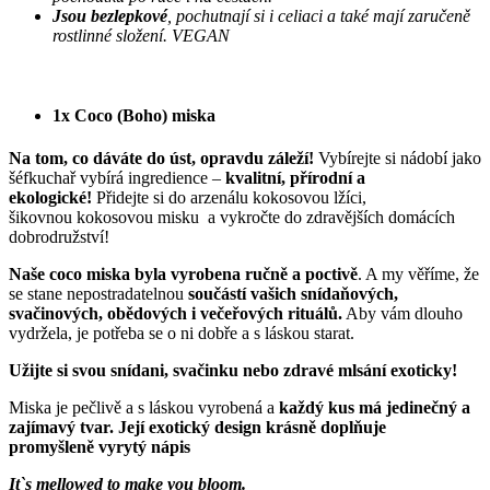
Jsou bezlepkové
, pochutnají si i celiaci a také mají zaručeně
rostlinné složení. VEGAN
1x Coco (Boho) miska
Na tom, co dáváte do úst, opravdu záleží!
Vybírejte si nádobí jako
šéfkuchař vybírá ingredience –
kvalitní, přírodní a
ekologické!
Přidejte si do arzenálu kokosovou lžíci,
šikovnou kokosovou misku a vykročte do zdravějších domácích
dobrodružství!
Naše coco miska byla vyrobena ručně a poctivě
. A my věříme, že
se stane nepostradatelnou
součástí vašich snídaňových,
svačinových, obědových i večeřových rituálů.
Aby vám dlouho
vydržela, je potřeba se o ni dobře a s láskou starat.
Užijte si svou snídani, svačinku nebo zdravé mlsání exoticky!
Miska je pečlivě a s láskou vyrobená a
každý kus má jedinečný a
zajímavý tvar. Její exotický design krásně doplňuje
promyšleně vyrytý nápis
It`s mellowed to make you bloom.