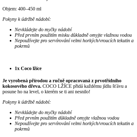
Objem: 400–450 ml
Pokyny k údržbě nádobí:
Nevkládejte do myčky nádobí
Před prvním použitím misku důkladně omyjte vlažnou vodou
Nepoužívejte pro servírování velmi horkých/vroucích tekutin a
pokrmů
1x Coco lžíce
Je vyrobená přírodou a ručně opracovaná z prvotřídního
kokosového dřeva.
COCO LŽÍCE přidá každému jídlu šťávu a
posune ho na level, o kterém se ti ani nesnilo!
Pokyny k údržbě nádobí:
Nevkládejte do myčky nádobí
Před prvním použitím důkladně omyjte vlažnou vodou
Nepoužívejte pro servírování velmi horkých/vroucích tekutin a
pokrmů