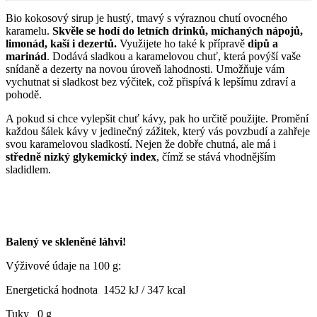
Bio kokosový sirup je hustý, tmavý s výraznou chutí ovocného
karamelu.
Skvěle se hodí do letních drinků, míchaných nápojů,
limonád, kaší i dezertů.
Využijete ho také k přípravě
dipů a
marinád
. Dodává sladkou a karamelovou chuť, která povýší vaše
snídaně a dezerty na novou úroveň lahodnosti. Umožňuje vám
vychutnat si sladkost bez výčitek, což přispívá k lepšímu zdraví a
pohodě.
A pokud si chce vylepšit chuť kávy, pak ho určitě použijte. Promění
každou šálek kávy v jedinečný zážitek, který vás povzbudí a zahřeje
svou karamelovou sladkostí. Nejen že dobře chutná, ale má i
středně nizký glykemický index
, čímž se stává vhodnějším
sladidlem.
Balený ve skleněné láhvi!
Výživové údaje na 100 g:
Energetická hodnota 1452 kJ / 347 kcal
Tuky 0 g