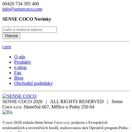
00420 734 395 400
info@sensecoco.com
SENSE COCO Novinky
Odeslat
cz
en
O nás
Produkty
e-shop
Faq
Blog
Obchodní podmínky
SENSE COCO 2026 | ALL RIGHTS RESERVED | Sense
Coco s.r.o. Slunečná 667, Měšice u Prahy 250 64
V roce 2020 získala firma Sense Coco s.r.o. podporu z Evropských
strukturálních a investičních fondů, realizovanou skrz Operační program Praha -