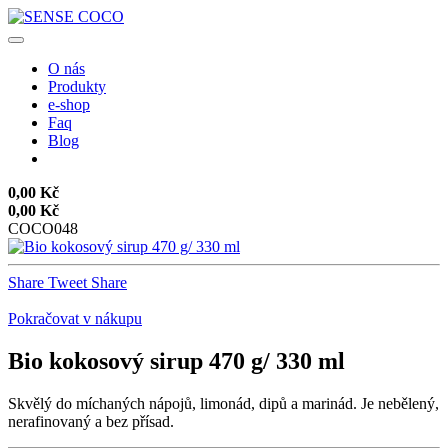
O nás
Produkty
e-shop
Faq
Blog
0,00 Kč
0,00 Kč
COCO048
Share
Tweet
Share
Pokračovat v nákupu
Bio kokosový sirup 470 g/ 330 ml
Skvělý do míchaných nápojů, limonád, dipů a marinád. Je nebělený,
nerafinovaný a bez přísad.