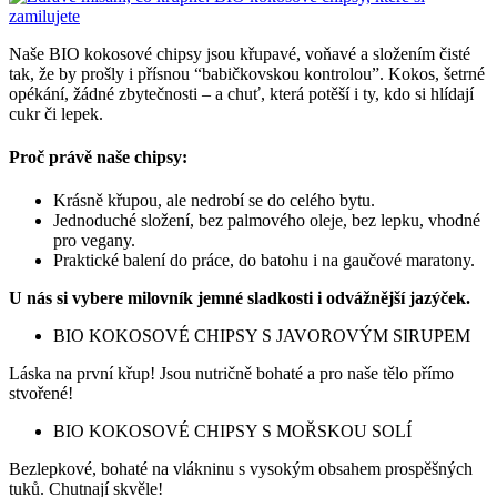
Naše BIO kokosové chipsy jsou křupavé, voňavé a složením čisté
tak, že by prošly i přísnou “babičkovskou kontrolou”. Kokos, šetrné
opékání, žádné zbytečnosti – a chuť, která potěší i ty, kdo si hlídají
cukr či lepek.
Proč právě naše chipsy:
Krásně křupou, ale nedrobí se do celého bytu.
Jednoduché složení, bez palmového oleje, bez lepku, vhodné
pro vegany.
Praktické balení do práce, do batohu i na gaučové maratony.
U nás si vybere milovník jemné sladkosti i odvážnější jazýček.
BIO KOKOSOVÉ CHIPSY S JAVOROVÝM SIRUPEM
Láska na první křup! Jsou nutričně bohaté a pro naše tělo přímo
stvořené!
BIO KOKOSOVÉ CHIPSY S MOŘSKOU SOLÍ
Bezlepkové, bohaté na vlákninu s vysokým obsahem prospěšných
tuků. Chutnají skvěle!