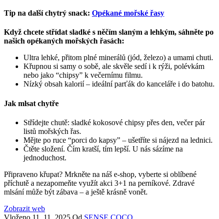
Tip na další chytrý snack:
Opékané mořské řasy
Když chcete střídat sladké s něčím slaným a lehkým, sáhněte po
našich opékaných mořských řasách:
Ultra lehké, přitom plné minerálů (jód, železo) a umami chuti.
Křupnou si samy o sobě, ale skvěle sedí i k rýži, polévkám
nebo jako “chipsy” k večernímu filmu.
Nízký obsah kalorií – ideální parťák do kanceláře i do batohu.
Jak mlsat chytře
Střídejte chutě: sladké kokosové chipsy přes den, večer pár
listů mořských řas.
Mějte po ruce “porci do kapsy” – ušetříte si nájezd na lednici.
Čtěte složení. Čím kratší, tím lepší. U nás sázíme na
jednoduchost.
Připraveno křupat? Mrkněte na náš e‑shop, vyberte si oblíbené
příchutě a nezapomeňte využít akci 3+1 na perníkové. Zdravé
mlsání může být zábava – a ještě krásně vonět.
Zobrazit web
Vloženo
11. 11. 2025
Od
SENSE COCO