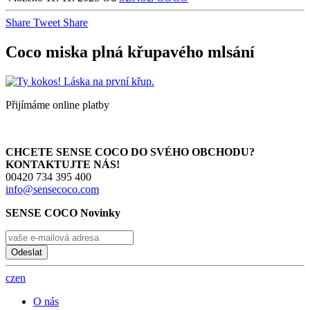
Share
Tweet
Share
Coco miska plná křupavého mlsání
Přijímáme online platby
CHCETE SENSE COCO DO SVÉHO OBCHODU?
KONTAKTUJTE NÁS!
00420 734 395 400
info@sensecoco.com
SENSE COCO Novinky
Odeslat
cz
en
O nás