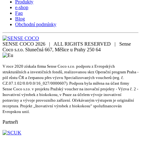
Produkty
e-shop
Faq
Blog
Obchodní podmínky
SENSE COCO 2026 | ALL RIGHTS RESERVED | Sense
Coco s.r.o. Slunečná 667, Měšice u Prahy 250 64
V roce 2020 získala firma Sense Coco s.r.o. podporu z Evropských
strukturálních a investičních fondů, realizovanou skrz Operační program Praha -
pól růstu ČR a čerpanou přes výzvu Specializovaných voucherů (reg. č.
CZ.07.1.02/0.0/0.0/16_027/0000607). Podpora byla mířena na účast firmy
Sense Coco s.r.o. v projektu Pražský voucher na inovační projekty - Výzva č. 2 -
Inovativní výrobek z biokokosu, v Praze za účelem vývoje inovativní
potraviny a vývoje provozního zařízení. Očekávaným výstupem je originální
receptura. Projekt „Inovativní výrobek z biokokosu“ spolufinancován
Evropskou unií.
Partneři