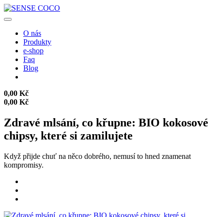
O nás
Produkty
e-shop
Faq
Blog
0,00 Kč
0,00 Kč
Zdravé mlsání, co křupne: BIO kokosové
chipsy, které si zamilujete
Když přijde chuť na něco dobrého, nemusí to hned znamenat
kompromisy.