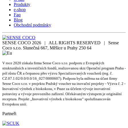
Produkty
e-shop
Faq
Blog
Obchodní podmínky
SENSE COCO 2026 | ALL RIGHTS RESERVED | Sense
Coco s.r.o. Slunečná 667, Měšice u Prahy 250 64
V roce 2020 získala firma Sense Coco s.r.o. podporu z Evropských
strukturálních a investičních fondů, realizovanou skrz Operační program Praha -
pól růstu ČR a čerpanou přes výzvu Specializovaných voucherů (reg. č.
CZ.07.1.02/0.0/0.0/16_027/0000607). Podpora byla mířena na účast firmy
Sense Coco s.r.o. v projektu Pražský voucher na inovační projekty - Výzva č. 2 -
Inovativní výrobek z biokokosu, v Praze za účelem vývoje inovativní
potraviny a vývoje provozního zařízení. Očekávaným výstupem je originální
receptura. Projekt „Inovativní výrobek z biokokosu“ spolufinancován
Evropskou unií.
Partneři