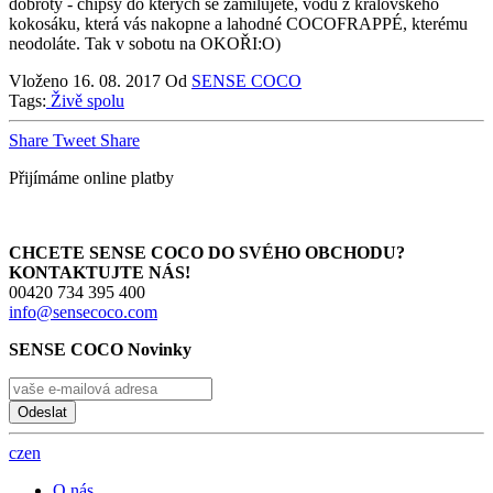
dobroty - chipsy do kterých se zamilujete, vodu z královského
kokosáku, která vás nakopne a lahodné COCOFRAPPÉ, kterému
neodoláte. Tak v sobotu na OKOŘI:O)
Vloženo
16. 08. 2017
Od
SENSE COCO
Tags:
Živě spolu
Share
Tweet
Share
Přijímáme online platby
CHCETE SENSE COCO DO SVÉHO OBCHODU?
KONTAKTUJTE NÁS!
00420 734 395 400
info@sensecoco.com
SENSE COCO Novinky
Odeslat
cz
en
O nás